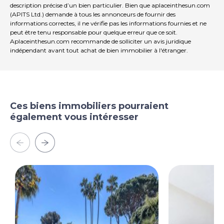
description précise d’un bien particulier. Bien que aplaceinthesun.com
Dans un quartier calme, recherché et sécurisé
(APITS Ltd.) demande à tous les annonceurs de fournir des
informations correctes, il ne vérifie pas les informations fournies et ne
peut être tenu responsable pour quelque erreur que ce soit.
Architecture Art déco pleine de caractère
Aplaceinthesun.com recommande de solliciter un avis juridique
indépendant avant tout achat de bien immobilier à l'étranger.
? Un appartement rare sur le marché, alliant espace,
luminosité, confort moderne et emplacement
premium.
Possibilité d'un garage pour un prix de 65 000 Euros.
Ces biens immobiliers pourraient
également vous intéresser