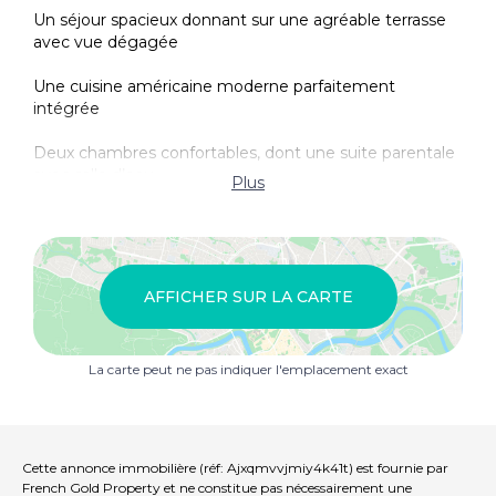
Un séjour spacieux donnant sur une agréable terrasse
avec vue dégagée
Une cuisine américaine moderne parfaitement
intégrée
Deux chambres confortables, dont une suite parentale
avec salle d’eau
Plus
Deux salles d’eau, dont une avec toilettes
Beau balcon exposé à l’ouest.
AFFICHER SUR LA CARTE
Climatisation
? Localisation d’exception :
La carte peut ne pas indiquer l'emplacement exact
À quelques minutes des plages de sable fin du Palm
Beach
Proche de toutes les commodités : commerces,
Cette annonce immobilière (réf: Ajxqmvvjmiy4k41t) est fournie par
écoles, bus
French Gold Property et ne constitue pas nécessairement une