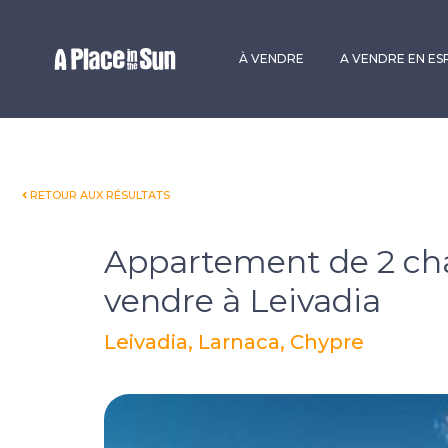
Premium
New development
À VENDRE
A VENDRE EN E
RETOUR AUX RÉSULTATS
Appartement de 2 ch
vendre à Leivadia
Leivadia, Larnaca, Chypre