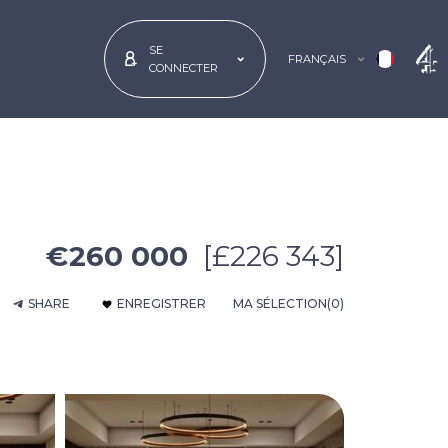
SE
FRANÇAIS
CONNECTER
€260 000
[£226 343]
SHARE
ENREGISTRER
MA SÉLECTION
(0)