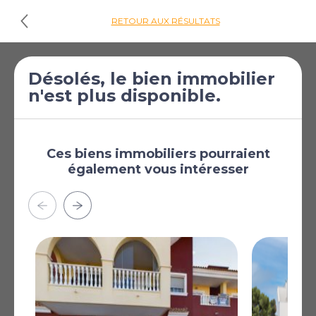
RETOUR AUX RÉSULTATS
Désolés, le bien immobilier
Cliquez ici pour
n'est plus disponible.
les plans d'étages
€206 900
Appartement de 1
[£180 117]
chambre à vendre à
Ces biens immobiliers pourraient
également vous intéresser
San Pedro del
Pinatar
San Pedro del Pinatar,
Murcie, Région de
Murcie, Espagne
Appartements touristiques à Lo Pagán, à seulement 1
km des plages de la Mar Menor et situés dans la
commune de San Pedro del Pinatar, s’intègrent dans
une résidence contemporaine conçue pour le confort,