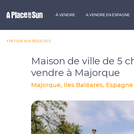
Premium
New development
À VENDRE
A VENDRE EN ESPAGNE
RETOUR AUX RÉSULTATS
Maison de ville de 5 
vendre à Majorque
Majorque, Iles Baléares, Espagne