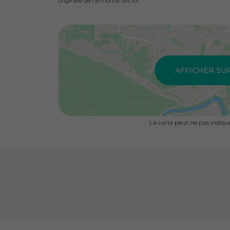
originale de l'annonce fait foi.
AFFICHER SU
La carte peut ne pas indiq