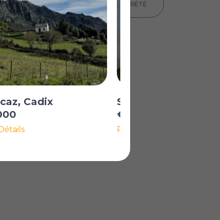
IMPRIMER LES DÉTAILS DE LA PROPRIÉTÉ
caz, Cadix
San Roque, Cadix
000
€325 000
Détails
Plus de Détails