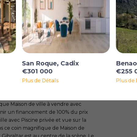
San Roque, Cadix
Benao
€301 000
€255 
Plus de Détails
Plus de 
que Maison de ville à vendre avec
enir un financement de 100% du prix
ille avec Piscine privée et vue sur la
ans ce coin magnifique de Maison de
 Gibraltar est au centre de la scène. Le