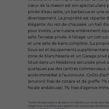
cœur de la maison est son spectaculaire p
privée d'eau salée, un barbecue et une oas
divertissement. La propriété est répartie 
élégante: Au rez-de-chaussée: un hall d'
pour invités, une cuisine entièrement éq
salle Terrasse privée. A l'étage: un coin 
et une salle de bains complète. (La propri
Sous-sol et équipements supplémentair
zone de blanchisserie et un Garage privé 
Situé dans un Résidence sécurisée privé a
quelques pas des centres commerciaux, 
accès immédiat à l'autoroute.. Coûts d'ach
(environ): frais de notaire et de greffe. 7
fiscale andalouse). 1%: frais d'agence immo
*Certaines descriptions de biens immobiliers sur ce site sont tra
Malgré tous nos efforts pour garantir leur exactitude, des erreur