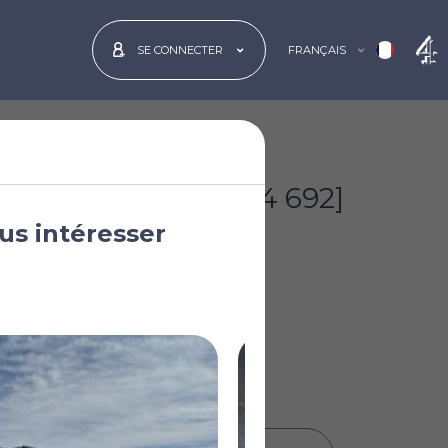
FRANÇAIS
SE CONNECTER
€350 000
[£304 692]
us intéresser