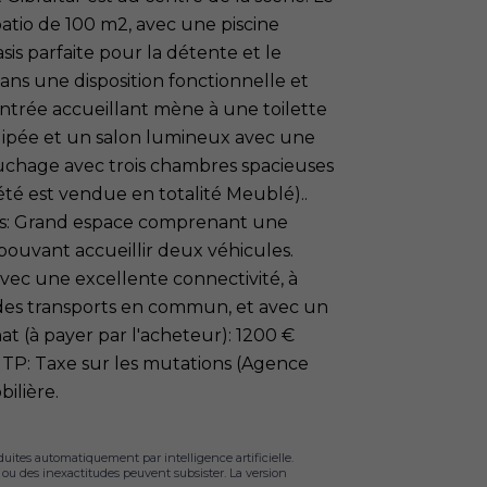
atio de 100 m2, avec une piscine
is parfaite pour la détente et le
dans une disposition fonctionnelle et
entrée accueillant mène à une toilette
uipée et un salon lumineux avec une
couchage avec trois chambres spacieuses
été est vendue en totalité Meublé)..
es: Grand espace comprenant une
pouvant accueillir deux véhicules.
vec une excellente connectivité, à
des transports en commun, et avec un
at (à payer par l'acheteur): 1200 €
% ITP: Taxe sur les mutations (Agence
bilière.
duites automatiquement par intelligence artificielle.
s ou des inexactitudes peuvent subsister. La version