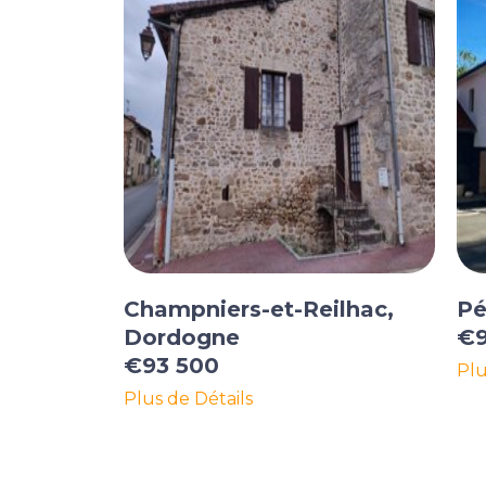
Champniers-et-Reilhac,
Pé
Dordogne
€9
€93 500
Plu
Plus de Détails