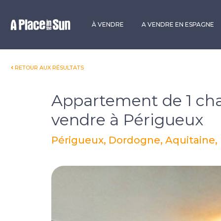
Premium
New development
À VENDRE
A VENDRE EN ESPAGNE
RETOUR AUX RÉSULTATS
Appartement de 1 ch
vendre à Périgueux
Périgueux, Dordogne, Aquitaine,