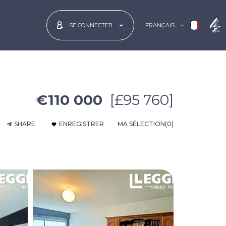
FRANÇAIS
SE CONNECTER
€110 000
[£95 760]
SHARE
ENREGISTRER
MA SÉLECTION
(0)