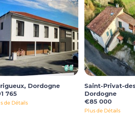
rigueux, Dordogne
Saint-Privat-de
1 765
Dordogne
€85 000
s de Détails
Plus de Détails