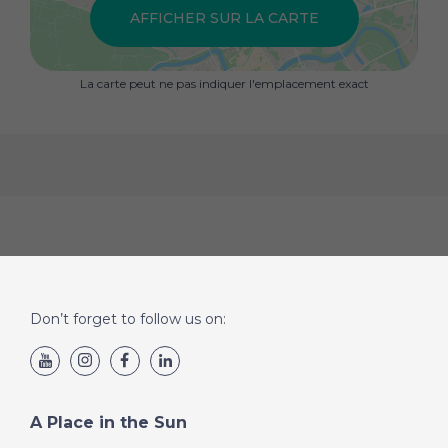
pour un usage standard, établi à partir des prix de
AFFICHER SUR LA CARTE
l'énergie de l'année 2021 : 2550€ ~ 3460€
La carte peut ne pas indiquer l'emplacement exact
Don’t forget to follow us on:
A Place in the Sun