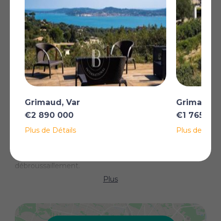
dégagée avec aperçu mer, et de l’autre sur l’espace
piscine.
La pièce de vie se compose d’une cuisine ouverte, d’un
salon avec cheminée et d’un espace salle à manger
convivial.
L’espace nuit comprend 5 chambres, 4 salles de bains
ou salles d’eau, ainsi qu’un dressing.
À l’extérieur, le jardin comprend une piscine et un
Grimaud, Var
Grimaud, 
terrain de pétanque.
€2 890 000
€1 765 00
Un garage complète ce bien.
« Les informations sur les risques auxquels ce bien est
Plus de Détails
Plus de Détai
exposé sont disponibles sur le site Géorisques : »
Bien situé dans une zone soumise à l’obligation de
débroussaillement.
Plus
Pour toute information complémentaire, l’équipe de
Barnes International Saint-Tropez se tient à votre
disposition. +33 4 Honoraires à la charge du vendeur -
Montant estimé des dépenses annuelles d'énergie