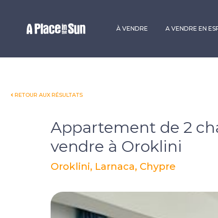
Premium
New development
À VENDRE
A VENDRE EN E
RETOUR AUX RÉSULTATS
Appartement de 2 ch
vendre à Oroklini
Oroklini, Larnaca, Chypre