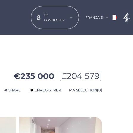
SE
FRANÇAIS
CONNECTER
€235 000
[£204 579]
SHARE
ENREGISTRER
MA SÉLECTION
(0)