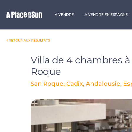
Premium
New development
À VENDRE
A VENDRE EN ESPAGNE
RETOUR AUX RÉSULTATS
Villa de 4 chambres à
Roque
San Roque, Cadix, Andalousie, E