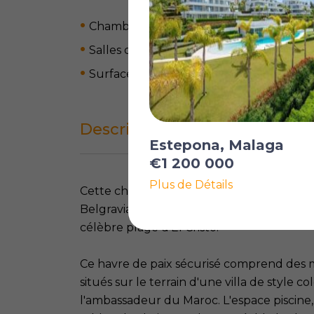
Chambres: 4
Salles de bain: 3
Surface habitable: 206 m
2
Description complète
Estepona, Malaga
€1 200 000
Plus de Détails
Cette charmante et unique maison de ville
Belgravia Club, offrant un accès direct à l
célèbre plage d'El Cristo.
Ce havre de paix sécurisé comprend des m
situés sur le terrain d'une villa de style c
l'ambassadeur du Maroc. L'espace piscine, 