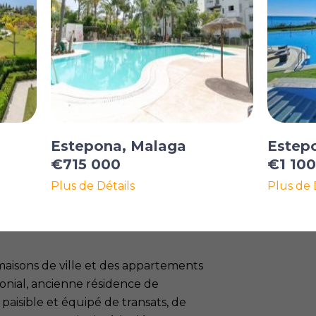
Estepona, Malaga
Estep
€715 000
€1 10
Plus de Détails
Plus de 
 est nichée au sein du prestigieux
a marina d'Estepona, au port et à la
aisons de ville et des appartements
olonial, ancienne résidence de
paisible et équipé de transats, de