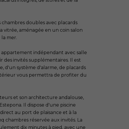
acards intégrés, de stores et de la
s chambres doubles avec placards
da vitrée, aménagée en un coin salon
 la mer.
 appartement indépendant avec salle
ir des invités supplémentaires. Il est
, d'un système d'alarme, de placards
extérieur vous permettra de profiter du
nteurs et son architecture andalouse,
'Estepona. Il dispose d'une piscine
irect au port de plaisance et à la
cinq chambres réservée aux invités. La
seulement dix minutes à pied, avec une