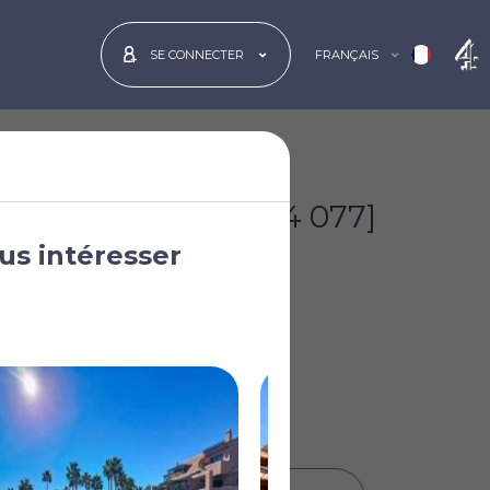
FRANÇAIS
SE CONNECTER
€1 050 000
[£914 077]
us intéresser