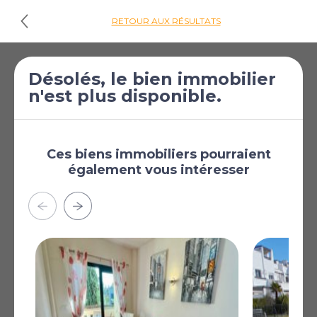
RETOUR AUX RÉSULTATS
€169 900
Appartement de 2
Désolés, le bien immobilier
n'est plus disponible.
[£147 906]
chambres à vendre
à Murcie
Murcie, Région de
Murcie, Espagne
Ces biens immobiliers pourraient
également vous intéresser
Plus
AFFICHER SUR LA CARTE
La carte peut ne pas indiquer l'emplacement exact