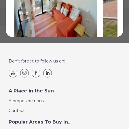
Hacienda del Alamo, Murcie
Condado d
Don’t forget to follow us on:
€145 500
€125 000
Plus de Détails
Plus de Détai
A Place in the Sun
A propos de nous
Contact
Popular Areas To Buy In...