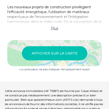
Les nouveaux projets de construction privilégient
l'efficacité énergétique, l'utilisation de matériaux
respectueux de l'environnement et l'intégration
harmonieuse dans le milieu rural. De la conception de la
propriété à la planification du développement, nous
Plus
réduisons notre empreinte carbone et encourageons
des pratiques responsables dans toutes nos opérations.
Développement privilégiant l'efficacité énergétique et
l'intégration communautaire afin de créer des
AFFICHER SUR LA CARTE
logements de haute qualité en harmonie avec
l'environnement naturel.
Installation complète de climatisation par conduits,
La carte peut ne pas indiquer l'emplacement exact
froid/chaud.
Système de vidéophone.
Porte d'accès de sécurité laquée, avec serrure et
ferrures anti-vandalisme.
Armoires avec coffre, doublées à l'intérieur, laquées en
Cette annonce immobilière (réf: 75587) est fournie par Casas Wilson et
blanc.
ne constitue pas nécessairement une description précise d’un bien
Meubles de cuisine avec appareils électroménagers
particulier. Bien que aplaceinthesun.com (APITS Ltd.) demande à tous
inclus.
les annonceurs de fournir des informations correctes, il ne vérifie pas les
informations fournies et ne peut être tenu responsable pour quelque