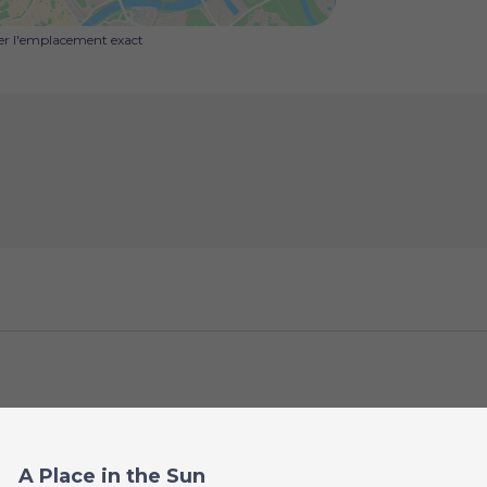
uer l'emplacement exact
A Place in the Sun