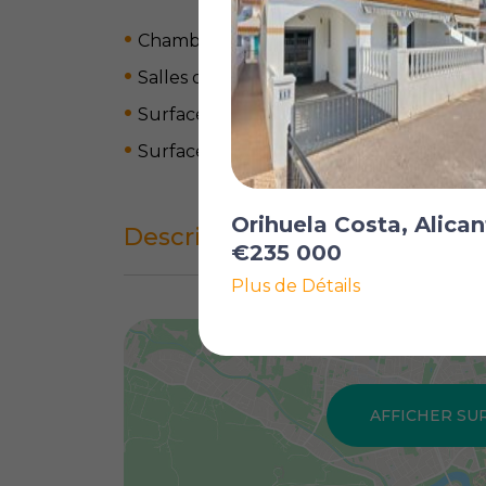
Chambres: 3
Salles de bain: 2
Surface du terrain: 198 m
2
Surface habitable: 81 m
2
Orihuela Costa, Alican
Description complète
€235 000
Plus de Détails
AFFICHER SU