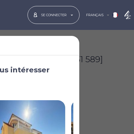
FRANÇAIS
SE CONNECTER
€289 000
[£251 589]
us intéresser