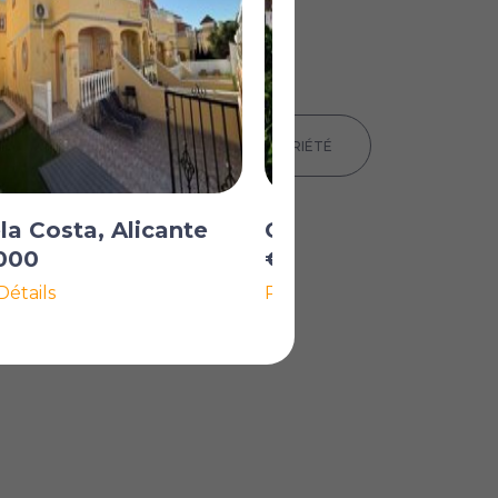
IMPRIMER LES DÉTAILS DE LA PROPRIÉTÉ
la Costa, Alicante
Orihuela Costa, Ali
000
€279 000
Détails
Plus de Détails