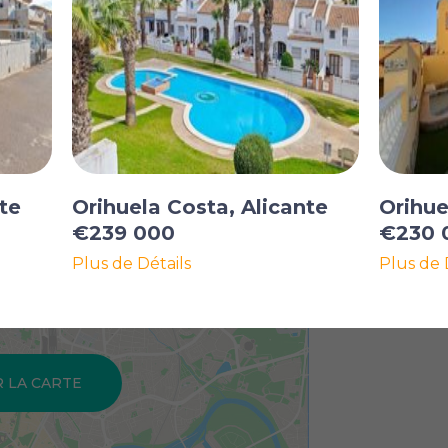
te
Orihuela Costa, Alicante
Orihue
€239 000
€230 
Plus de Détails
Plus de 
R LA CARTE