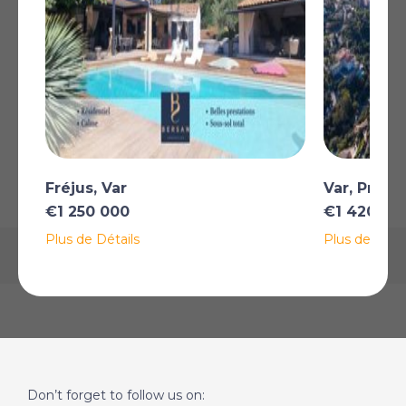
méditerrannée.
Plus
AFFICHER SUR LA CARTE
La carte peut ne pas indiquer l'emplacement exact
Fréjus, Var
Var, Prov
€1 250 000
€1 420 00
Plus de Détails
Plus de Détai
Don’t forget to follow us on: