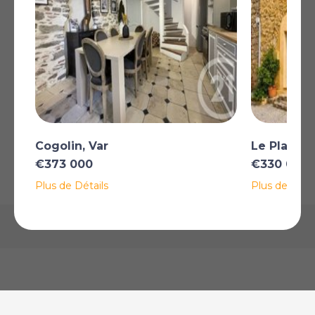
Copropriété de 33 lots.
Charges annuelles : 2500.00 euros.
Plus
AFFICHER SUR LA CARTE
Cogolin, Var
Le Plan-de
€373 000
€330 000
La carte peut ne pas indiquer l'emplacement exact
Plus de Détails
Plus de Détai