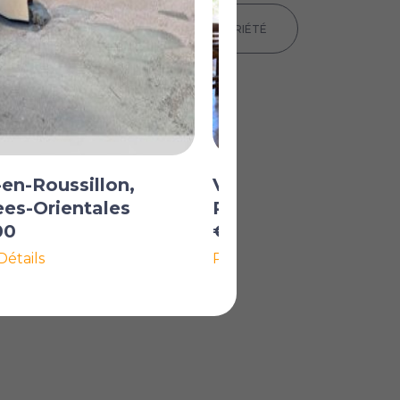
IMPRIMER LES DÉTAILS DE LA PROPRIÉTÉ
en-Roussillon,
Vernet-les-Bains,
es-Orientales
Pyrenees-Orientale
00
€41 600
Détails
Plus de Détails