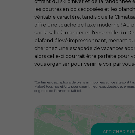
offrant du ski d'hiver et de la randonnée 
les poutres en bois exposées et les planc
véritable caractère, tandis que le Climati
offre une touche de luxe moderne ! Au pr
sur la salle à manger et l'ensemble du De
plafond élevé impressionnant, menant au 
cherchez une escapade de vacances abo
alors celle-ci pourrait être parfaite pou
vous organiser pour venir le voir par vo
*Certaines descriptions de biens immobiliers sur ce site sont tra
Malgré tous nos efforts pour garantir leur exactitude, des erreur
originale de l'annonce fait foi.
AFFICHER SU