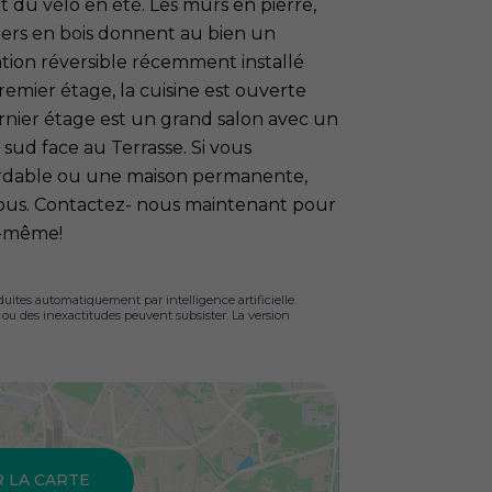
et du vélo en été. Les murs en pierre,
hers en bois donnent au bien un
sation réversible récemment installé
emier étage, la cuisine est ouverte
rnier étage est un grand salon avec un
sud face au Terrasse. Si vous
rdable ou une maison permanente,
r vous. Contactez- nous maintenant pour
us-même!
duites automatiquement par intelligence artificielle.
s ou des inexactitudes peuvent subsister. La version
R LA CARTE