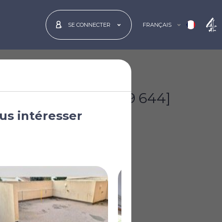
FRANÇAIS
SE CONNECTER
€80 000
[£69 644]
us intéresser