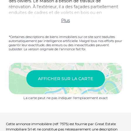
des oliviers. Le Maison a besoin de travaux de
rénovation. À l'extérieur, il a des façades partiellement
enduites de cadres et de volets en bois ou en
aluminium. À l'intérieur, on trouve des sols à feu unique,
Plus
en céramique et en marbre. Ceintures en béton plâtré.
UTILITÉS
*Certaines descriptions de biens immobiliers sur ce site sont traduites
automatiquement par intelligence artificielle. Malgré tous nos efforts pour
À l'intérieur du bien, il y a tous les services publics (eau,
garantir leur exactitude, des erreurs ou des inexactitudes peuvent
électricité, chauffage), mais les systèmes ont besoin
subsister. La version originale de l'annonce fait foi.
d'une rénovation presque totale. Possibilité de
connexion à la fibre optique pour Internet.
Utilisez ET Utilisations potentielles
Une maison très intéressante à la fois comme
AFFICHER SUR LA CARTE
première et deuxième maison, en raison de la
commodité des espaces et de la position
extrêmement ensoleillée, panoramique, et à proximité
La carte peut ne pas indiquer l'emplacement exact
de tous les besoins de base présents dans la ville de
Piazze.
LOCATION
Piazze est un village calme qui se trouve à mi-chemin
Cette annonce immobilière (réf: 7575) est fournie par Great Estate
entre Cetona, le centre historique médiéval, favorisé
Immobiliare Srl et ne constitue pas nécessairement une description