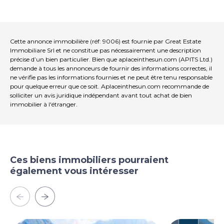
intimité extrême. Le système d'automatisation
domestique, avec lequel diverses fonctions peuvent
être contrôlées facilement à partir d'une application, en
fait une maison vraiment intelligente et moderne, tout
comme le Garage avec des installations de recharge
Cette annonce immobilière (réf: 9006) est fournie par Great Estate
électrique pouvant stocker 6 voitures.
Immobiliare Srl et ne constitue pas nécessairement une description
précise d’un bien particulier. Bien que aplaceinthesun.com (APITS Ltd.)
demande à tous les annonceurs de fournir des informations correctes, il
Utilisez ET Utilisations potentielles
ne vérifie pas les informations fournies et ne peut être tenu responsable
La propriété se prête très bien à un usage privé,
pour quelque erreur que ce soit. Aplaceinthesun.com recommande de
comme résidence principale de luxe, ou comme
solliciter un avis juridique indépendant avant tout achat de bien
représentant Maison pour recevoir des invités. Le Villa
immobilier à l'étranger.
pourrait également être mis en place comme un bien
de revenu, compte tenu de son grand potentiel pour
les locations à court terme qui sont très demandés par
les clients étrangers.
Ces biens immobiliers pourraient
LOCATION
également vous intéresser
La municipalité de Tremezzina comprend les villages
d'Ossuccio, Lenno, Mezzegra et Tremezzo, avec leurs
noyaux historiques caractéristiques, des villas et des
jardins splendides, des églises romanes et baroques et
des promenades au bord du lac. C'est l'une des villes les
plus grandes et les plus charmantes de la rive ouest du