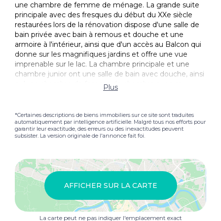
une chambre de femme de ménage. La grande suite
principale avec des fresques du début du XXe siècle
restaurées lors de la rénovation dispose d'une salle de
bain privée avec bain à remous et douche et une
armoire à l'intérieur, ainsi que d'un accès au Balcon qui
donne sur les magnifiques jardins et offre une vue
imprenable sur le lac. La chambre principale et une
chambre junior ont une salle de bain avec douche, ainsi
qu'une chambre de femme de chambre avec sa
Plus
propre salle de bain. Le grenier dispose d'un plafond
élevé avec des poutres exposées sur un grand salon
avec Cheminée, deux terrasses et une salle de bain
*Certaines descriptions de biens immobiliers sur ce site sont traduites
automatiquement par intelligence artificielle. Malgré tous nos efforts pour
privée. Le Terrasse sur le toit offre une vue magnifique
garantir leur exactitude, des erreurs ou des inexactitudes peuvent
sur le lac et est idéal pour l'apéritif au coucher du soleil,
subsister. La version originale de l'annonce fait foi.
les déjeuners et les dîners. Descendant au sous-sol, le
Villa propose une salle de loisirs, un petit spa avec sauna
pouvant accueillir de 4 à 6 personnes avec douche, ainsi
qu'un Piscine, de 12 m de long et 3 m de large, avec un
contre-courant de design élégant et moderne, avec
AFFICHER SUR LA CARTE
revêtement en marbre travaillé en bas-relief, en partie
couvert et en partie à l'extérieur, avec un salon
extérieur qui est hypogeal au Jardin et bénéficie d'une
La carte peut ne pas indiquer l'emplacement exact