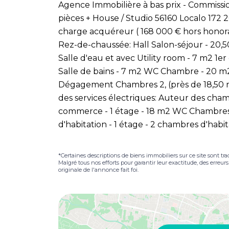
Agence Immobilière à bas prix - Commissio
pièces + House / Studio 56160 Localo 172 
charge acquéreur ( 168 000 € hors honora
Rez-de-chaussée: Hall Salon-séjour - 20,5
Salle d'eau et avec Utility room - 7 m2 1
Salle de bains - 7 m2 WC Chambre - 20 
Dégagement Chambres 2, (près de 18,50 
des services électriques: Auteur des ch
commerce - 1 étage - 18 m2 WC Chambres d
d'habitation - 1 étage - 2 chambres d'habit
*Certaines descriptions de biens immobiliers sur ce site sont tra
Malgré tous nos efforts pour garantir leur exactitude, des erreur
originale de l'annonce fait foi.