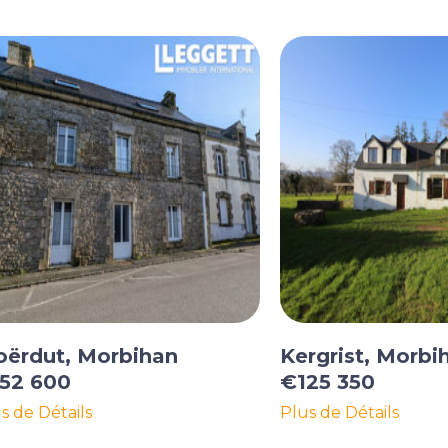
oërdut, Morbihan
Kergrist, Morbi
52 600
€125 350
s de Détails
Plus de Détails