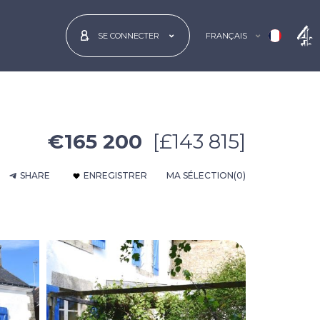
FRANÇAIS
SE CONNECTER
€165 200
[£143 815]
SHARE
ENREGISTRER
MA SÉLECTION
(0)