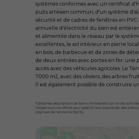
systèmes conformes avec un certificat d'h
puits artésien commun, d'un système d'al
sécurité et de cadres de fenêtres en PVC
annuelle d'électricité du bien est entièr
et alimentée dans le réseau par le système
excellentes, le sol intérieur en pierre loca
en bois, de barbecue et de zones de déte
de deux entrées avec portes en fer: une 
accès avec des véhicules agricoles. Le T
7000 m2, avec des oliviers, des arbres fru
Il est également possible de construire un
*Certaines descriptions de biens immobiliers sur ce site sont tra
Malgré tous nos efforts pour garantir leur exactitude, des erreur
originale de l'annonce fait foi.