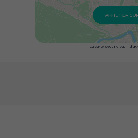
AFFICHER SU
La carte peut ne pas indiq