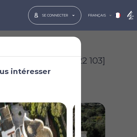
FRANÇAIS
SE CONNECTER
€370 000
[£322 103]
us intéresser