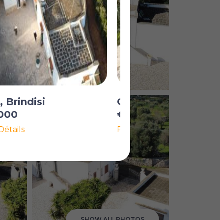
, Brindisi
Carovigno, Brindisi
000
€260 000
Détails
Plus de Détails
SHOW ALL PHOTOS