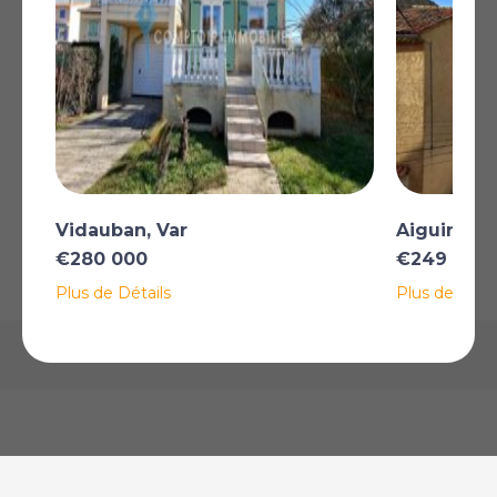
équipée, 2 chambres, 1 salle d'eau, Wc indépendant.
Garage pour motos, remise et cave. Terrain env. 940
m2 plat.
Plus
AFFICHER SUR LA CARTE
Vidauban, Var
Aiguines, 
€280 000
€249 000
La carte peut ne pas indiquer l'emplacement exact
Plus de Détails
Plus de Détai