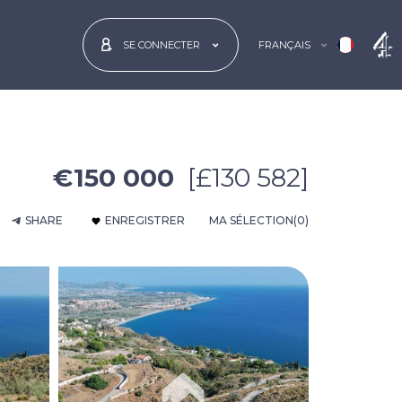
FRANÇAIS
SE CONNECTER
€150 000
[£130 582]
SHARE
ENREGISTRER
MA SÉLECTION
(0)