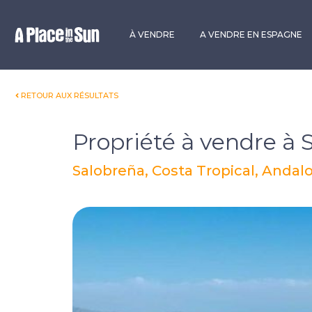
Premium
New development
À VENDRE
A VENDRE EN ESPAGNE
RETOUR AUX RÉSULTATS
Propriété à vendre à 
Salobreña, Costa Tropical, Andal