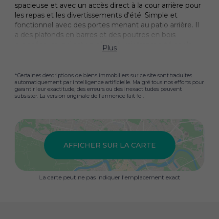
spacieuse et avec un accès direct à la cour arrière pour
les repas et les divertissements d'été. Simple et
fonctionnel avec des portes menant au patio arrière. Il
a des plafonds en barres et des poutres en bois
exposées, ce qui est un plaisir à voir transporté par le
Plus
Maison. Autonomie, lave-vaisselle, machine à laver, four
et plaque à chaud, des étagères et de la lumière
naturelle. Le patio est très spacieux avec beaucoup de
*Certaines descriptions de biens immobiliers sur ce site sont traduites
automatiquement par intelligence artificielle. Malgré tous nos efforts pour
sièges pour manger et s'amuser. Salle de bains en bas
garantir leur exactitude, des erreurs ou des inexactitudes peuvent
avec une baignoire, une douche séparée, deux lavabos,
subsister. La version originale de l'annonce fait foi.
WC, fenêtre, différentes lumières murales, un plancher
en tuiles très joli et c'est vraiment une belle salle de
bains. L'atterrissage à deux niveaux avec une chambre
spacieuse qui a deux ensembles de portes de patio
ouvertes, un ensemble donnant sur la cour et le Autre
AFFICHER SUR LA CARTE
entre dans un Terrasse, parfait pour un café du matin.
Salle de douche avec douche, WC, lavabo, belles
mosaïques sur le sol et les murs, éclairage et fenêtre.
La carte peut ne pas indiquer l'emplacement exact
La salle de musique sur le trottoir a une fenêtre et
cette zone pourrait être une chambre supplémentaire.
La chambre principale à l'avant du Maison a deux
portes depuis le sol, et deux portes de patio à l'intérieur