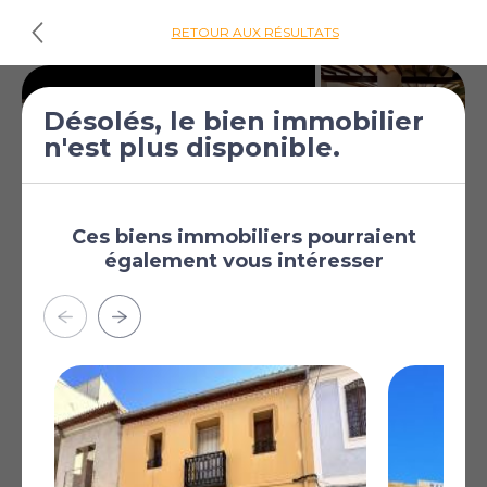
RETOUR AUX RÉSULTATS
Désolés, le bien immobilier
n'est plus disponible.
Ces biens immobiliers pourraient
également vous intéresser
€299 000
Maison de ville de 4
[£260 294]
chambres à vendre
à Pego
Pego, Alicante, Région