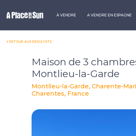
Premium
New development
À VENDRE
A VENDRE EN ESPAGNE
RETOUR AUX RÉSULTATS
Maison de 3 chambres
Montlieu-la-Garde
Montlieu-la-Garde, Charente-Mari
Charentes, France