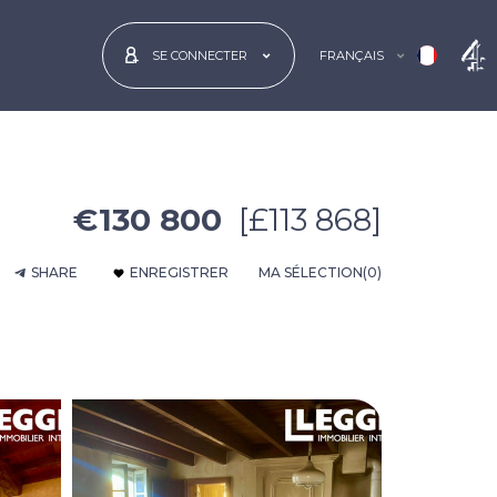
FRANÇAIS
SE CONNECTER
€130 800
[£113 868]
SHARE
ENREGISTRER
MA SÉLECTION
(0)