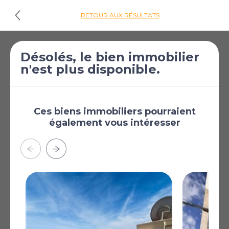
RETOUR AUX RÉSULTATS
Désolés, le bien immobilier
Cliquez ici pour
n'est plus disponible.
les plans d'étages
€190 000
Maison de ville de 3
[£165 404]
chambres à vendre
Ces biens immobiliers pourraient
également vous intéresser
à Mojacar
Mojacar, Almeria,
Andalousie, Espagne
Terrasse sur le toit de 27m2
Vue sur la mer et la montagne
Garage intégré