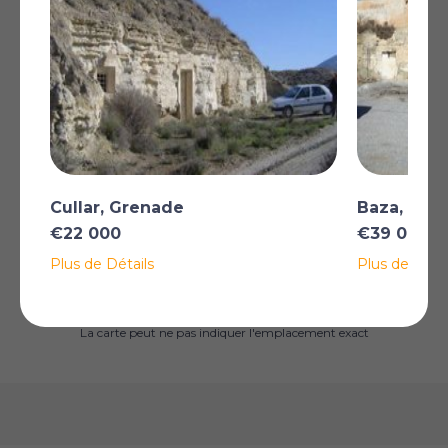
disponible--------- La propriété se compose de 3
chambres, salon/salle à manger, cuisine et salle de bain.
Connexion à l'eau et à l'électricité, accès à Internet
Plus
*Certaines descriptions de biens immobiliers sur ce site sont traduites
automatiquement par intelligence artificielle. Malgré tous nos efforts pour
garantir leur exactitude, des erreurs ou des inexactitudes peuvent
subsister. La version originale de l'annonce fait foi.
Cullar, Grenade
Baza, Gre
€22 000
€39 000
Plus de Détails
Plus de Détai
AFFICHER SUR LA CARTE
La carte peut ne pas indiquer l'emplacement exact