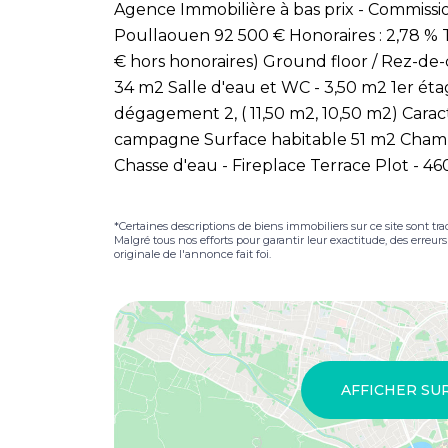
Agence Immobilière à bas prix - Commissi
Poullaouen 92 500 € Honoraires : 2,78 %
€ hors honoraires) Ground floor / Rez-de-
34 m2 Salle d'eau et WC - 3,50 m2 1er ét
dégagement 2, ( 11,50 m2, 10,50 m2) Caract
campagne Surface habitable 51 m2 Chamb
Chasse d'eau - Fireplace Terrace Plot - 4
*Certaines descriptions de biens immobiliers sur ce site sont tra
Malgré tous nos efforts pour garantir leur exactitude, des erreur
originale de l'annonce fait foi.
AFFICHER SU