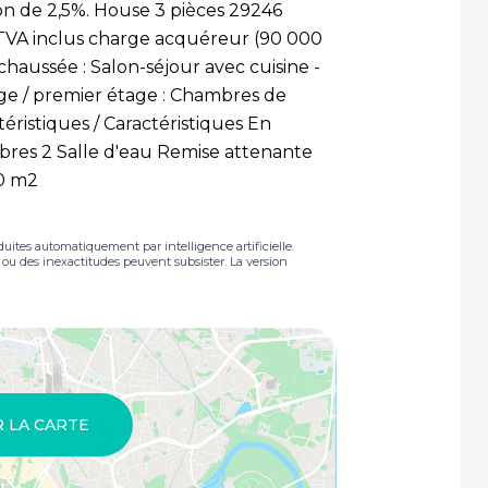
on de 2,5%. House 3 pièces 29246
 TVA inclus charge acquéreur (90 000
chaussée : Salon-séjour avec cuisine -
age / premier étage : Chambres de
éristiques / Caractéristiques En
res 2 Salle d'eau Remise attenante
60 m2
duites automatiquement par intelligence artificielle.
s ou des inexactitudes peuvent subsister. La version
R LA CARTE