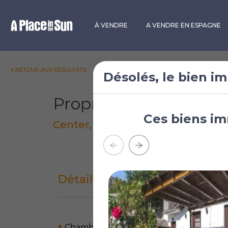
Premium
New development
À VENDRE
A VENDRE EN ESPAGNE
RETOUR AUX RÉSULTATS
Désolés, le bien im
Propriété à vendre à 
Ces biens im
Center, Saguache County, Colorad
Détails du bien immobilier
Chambres: 0