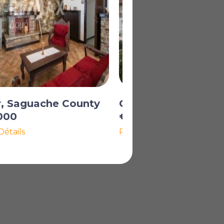
r, Saguache County
Center, Saguache 
000
€270 000
Détails
Plus de Détails