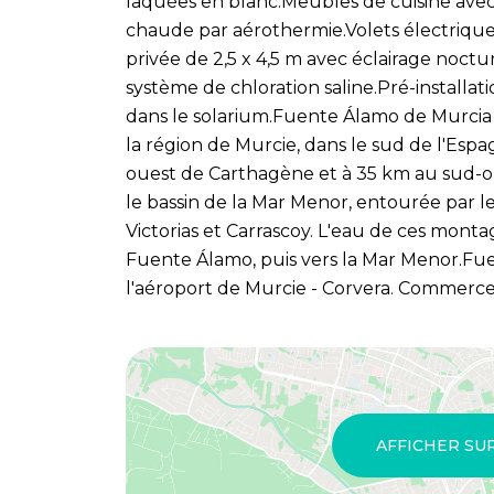
laquées en blanc.Meubles de cuisine avec
chaude par aérothermie.Volets électriques
privée de 2,5 x 4,5 m avec éclairage noct
système de chloration saline.Pré-installat
dans le solarium.Fuente Álamo de Murcia
la région de Murcie, dans le sud de l'Espa
ouest de Carthagène et à 35 km au sud-ou
le bassin de la Mar Menor, entourée par le
Victorias et Carrascoy. L'eau de ces mont
Fuente Álamo, puis vers la Mar Menor.Fu
l'aéroport de Murcie - Corvera. Commerce
AFFICHER SU