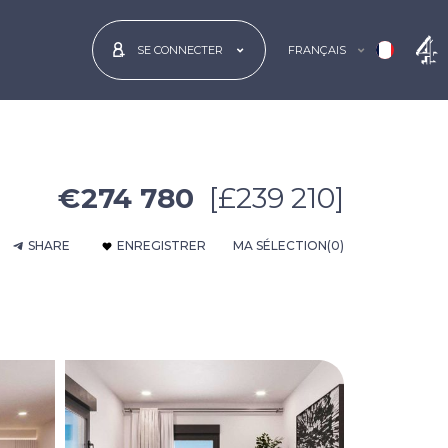
FRANÇAIS
SE CONNECTER
€274 780
[£239 210]
SHARE
ENREGISTRER
MA SÉLECTION
(0)