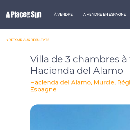
Premium
New development
À VENDRE
A VENDRE EN ESPAGNE
RETOUR AUX RÉSULTATS
Villa de 3 chambres à
Hacienda del Alamo
Hacienda del Alamo, Murcie, Rég
Espagne