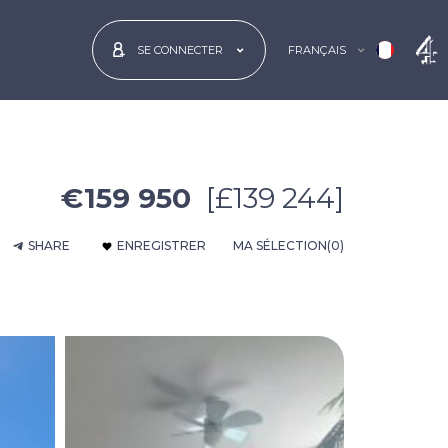
FRANÇAIS
SE CONNECTER
€159 950
[£139 244]
SHARE
ENREGISTRER
MA SÉLECTION
(0)