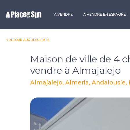
Premium
New development
À VENDRE
A VENDRE EN ESPAGNE
RETOUR AUX RÉSULTATS
Maison de ville de 4 
vendre à Almajalejo
Almajalejo, Almeria, Andalousie