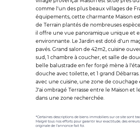
village provençal Maison est situé près du
comme l'un des plus beaux villages de Fr
équipements, cette charmante Maison est
de Terrain plantés de nombreuses espèces
il offre une vue panoramique unique et 
environnante. Le Jardin est doté d'un mag
pavés. Grand salon de 42m2, cuisine ouve
sud, 1 chambre à coucher, et salle de dou
belle balustrade en fer forgé mène à l'éta
douche avec toilette, et 1 grand Débarras.
avec une cuisine, une zone de couchage e
J'ai ombragé Terrasse entre le Maison et l
dans une zone recherchée.
*Certaines descriptions de biens immobiliers sur ce site sont tra
Malgré tous nos efforts pour garantir leur exactitude, des erreur
originale de l'annonce fait foi.