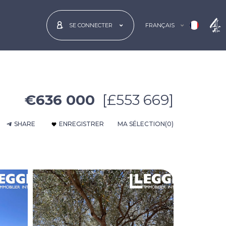
FRANÇAIS
SE CONNECTER
€636 000
[£553 669]
SHARE
ENREGISTRER
MA SÉLECTION
(0)