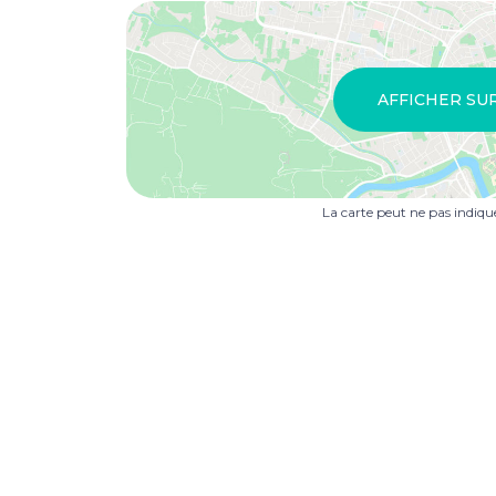
AFFICHER SU
La carte peut ne pas indiq