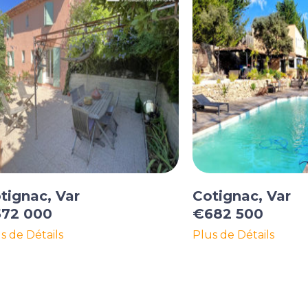
tignac, Var
Cotignac, Var
72 000
€682 500
s de Détails
Plus de Détails