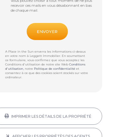
Vous pouvez choisir à tout moment de ne plus
recevoir ces mails en vous désabonnant en bas
de chaque mail.
A Place in the Sun enverra les informations ci-dessus
en votre nom à
Leggett Immobilier
. En soumettant
ce formulaire, vous confirmez que vous acceptez les
Conditions d'utilisation de notre site Web
Conditions
d'utilisation
, notre
Politique de confidentialité
et
consentez à ce que des cookies soient stockés sur votre
ordinateur.
IMPRIMER LES DÉTAILS DE LA PROPRIÉTÉ
AFFICHER LES PROPRIÈTÈS DES AGENTS