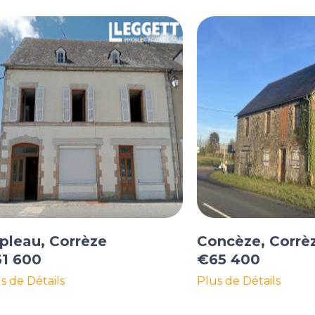
pleau, Corrèze
Concèze, Corrè
1 600
€65 400
s de Détails
Plus de Détails