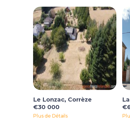
Le Lonzac, Corrèze
La
€30 000
€6
Plus de Détails
Plu