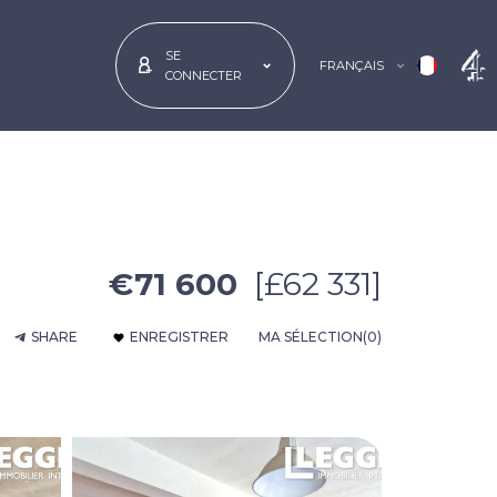
SE
FRANÇAIS
CONNECTER
€71 600
[£62 331]
SHARE
ENREGISTRER
MA SÉLECTION
(0)