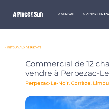
Premium
New development
À VENDRE
A VENDRE EN E
RETOUR AUX RÉSULTATS
Commercial de 12 ch
vendre à Perpezac-Le
Perpezac-Le-Noir, Corrèze, Limou