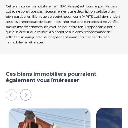
complexe et propose un restaurant de cuisine
méditerranéenne, un bar et des terrasses. Les
Cette annonce immobilière (réf: HDAMelissa) est fournie par Mercers
installations Autre comprennent des piscines, des aires
Ltd et ne constitue pas nécessairement une description précise d’un
bien particulier. Bien que aplaceinthesun.com (APITS Ltd.) demande à
de jeux pour enfants et une piste cyclable. Au cœur du
tous les annonceurs de fournir des informations correctes, il ne vérifie
complexe se trouve le village espagnol avec ses rues
pas les informations fournies et ne peut être tenu responsable pour
pittoresques avec plus de magasins, cafés et
quelque erreur que ce soit. Aplaceinthesun.com recommande de
restaurants qui attendent juste que vous en profitiez.
solliciter un avis juridique indépendant avant tout achat de bien
L'aéroport de Corvera est à 12 minutes en voiture et la
immobilier à l'étranger.
ville locale de Fuente Alamo est à 5 minutes en voiture.
Ces biens immobiliers pourraient
également vous intéresser