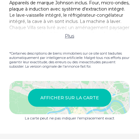
Appareils de marque Johnson inclus. Four, micro-ondes,
plaque à induction avec système d'extraction intégré.
Le lave-vaisselle intégré, le réfrigérateur-congélateur
intégré, la cave à vin sont inclus. La machine à laver.
Chaque Villa sera livré avec un aménagement paysager
soigneusement méditerranéen, avec des arbres, des
Plus
arbustes et des haies indigènes tels que des oliviers,
des grenades, des agrumes, des jasmines et des
plantes aromatiques. Tout cela sera assuré par un
*Certaines descriptions de biens immobiliers sur ce site sont traduites
automatiquement par intelligence artificielle. Malgré tous nos efforts pour
système d'irrigation goutte à goutte pour un entretien
garantir leur exactitude, des erreurs ou des inexactitudes peuvent
facile et une faible consommation d'eau, ainsi que par
subsister. La version originale de l'annonce fait foi.
des zones de gravier colorées. Hacienda del &
Aacute;lamo est l'une des plus grandes stations de golf
de Espagne. Situé entre Cartagena et Murcie. La
Hacienda del Álamo a tout ce dont vous avez besoin
pour profiter de la vie. Le complexe dispose d'un large
AFFICHER SUR LA CARTE
éventail d'installations sportives de première classe, y
compris le terrain de golf et l'académie de golf à 18
trous, une zone sportive avec des terrains de football et
La carte peut ne pas indiquer l'emplacement exact
de rugby, des courts de tennis, des courts de paddle,
un green de bowling et une zone multi-sports. Le club-
house principal offre une vue spectaculaire sur le