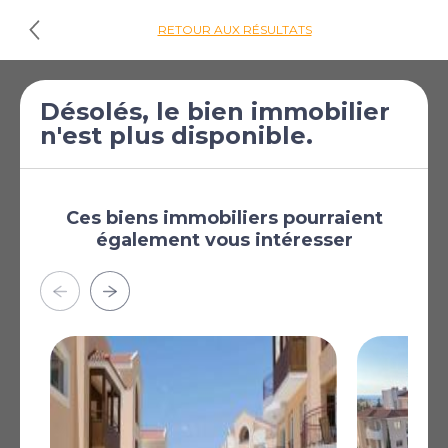
RETOUR AUX RÉSULTATS
€320 000
Appartement de 3
Désolés, le bien immobilier
n'est plus disponible.
[£278 576]
chambres à vendre
à Universal
Universal, Paphos,
Chypre
Ces biens immobiliers pourraient
également vous intéresser
Fully Furnished
Air Condition
Plus
AFFICHER SUR LA CARTE