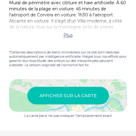
Mural de périmètre avec clôture et haie artificielle. À 60
minutes de la plage en voiture. 45 minutes de
l'aéroport de Corvera en voiture. 1h30 à l'aéroport
Alicante en voiture. Il s'agit d'un Villa moderne, à côté
de la nature, Vue sur la montagne, près de points
d'intérêt touristique tels que le sanctuaire de Notre-
Plus
Dame, le point de vue de Las Lomas, les grottes du
port, descente fluviale par la rivière Segura ou le canot.
En outre, Calasparra possède des plages naturelles de
*Certaines descriptions de biens immobiliers sur ce site sont traduites
automatiquement par intelligence artificielle. Malgré tous nos efforts pour
baignade exclusives de la zone de l'Embarcadero et de
garantir leur exactitude, des erreurs ou des inexactitudes peuvent
El Bayo où vous pourrez profiter de la nature et de l'air
subsister. La version originale de l'annonce fait foi.
frais. À 20 minutes du développement, vous trouverez
des endroits comme Caravaca de la Cruz où vous
trouverez une ville urbaine avec des points d'intérêt
attractifs tels que le Castillo de la Vera Cruz. N'oublions
pas Jumilla, à seulement 30 minutes de route, où vous
AFFICHER SUR LA CARTE
pourrez déguster le célèbre vin espagnol Juan Gil, dont
l'origine remonte à 1916 lorsque Juan Gil Jimenez a
construit le vignoble et que la quatrième génération
La carte peut ne pas indiquer l'emplacement exact
dirige le projet. Et bien d'autres endroits à découvrir
dans cette région merveilleuse.