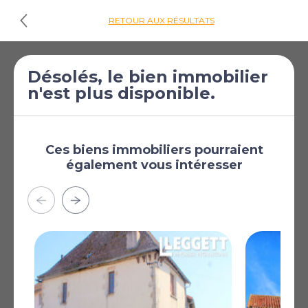
RETOUR AUX RÉSULTATS
€119 900
Maison de 3
Désolés, le bien immobilier
n'est plus disponible.
[£104 379]
chambres à vendre
à Azat-le-Ris
Azat-le-Ris, Haute-
Vienne, Limousin, France
Ces biens immobiliers pourraient
également vous intéresser
Plus
AFFICHER SUR LA CARTE
La carte peut ne pas indiquer l'emplacement exact