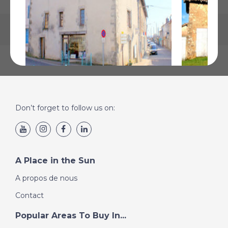
Oradour-sur-Vayres, Haute-
Maisonnais
Don’t forget to follow us on:
Vienne
Vienne
€111 180
€89 000
Plus de Détails
Plus de Détai
A Place in the Sun
A propos de nous
Contact
Popular Areas To Buy In...