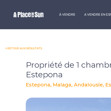
Premium
New development
À VENDRE
A VENDRE EN E
RETOUR AUX RÉSULTATS
Propriété de 1 chamb
Estepona
Estepona, Malaga, Andalousie, 