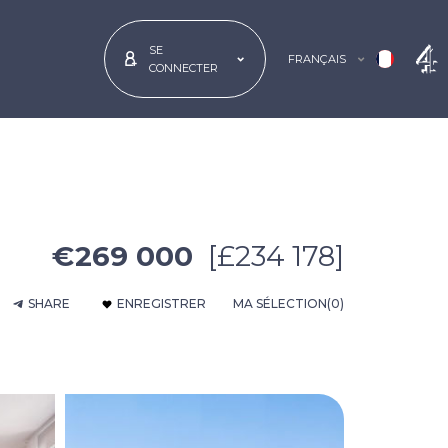
SE
FRANÇAIS
CONNECTER
€269 000
[£234 178]
SHARE
ENREGISTRER
MA SÉLECTION
(0)