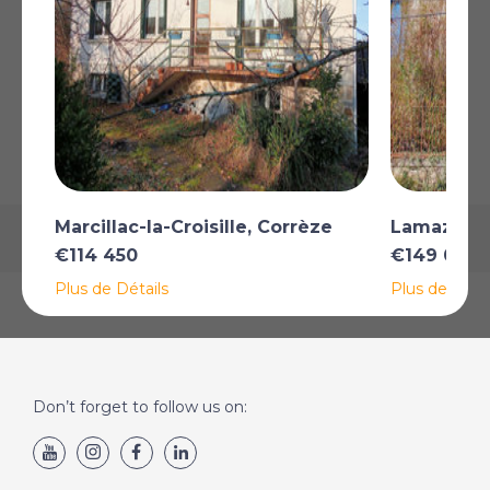
AFFICHER SUR LA CARTE
La carte peut ne pas indiquer l'emplacement exact
Marcillac-la-Croisille, Corrèze
Lamazière
€114 450
€149 000
Plus de Détails
Plus de Détai
Don’t forget to follow us on: