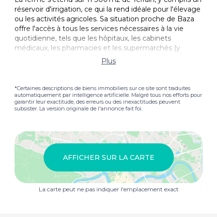
réservoir d'irrigation, ce qui la rend idéale pour l'élevage
ou les activités agricoles. Sa situation proche de Baza
offre l'accès à tous les services nécessaires à la vie
quotidienne, tels que les hôpitaux, les cabinets
médicaux, les pharmacies et les supermarchés (y
compris Mercadona et Lidl), ainsi que des stations-
Plus
service et un marché hebdomadaire tous les
mercredis.
*Certaines descriptions de biens immobiliers sur ce site sont traduites
automatiquement par intelligence artificielle. Malgré tous nos efforts pour
Cette propriété représente une excellente opportunité
garantir leur exactitude, des erreurs ou des inexactitudes peuvent
pour ceux qui veulent combiner leur maison avec une
subsister. La version originale de l'annonce fait foi.
entreprise d'élevage, offrant la possibilité d'avoir tout à
portée de main. Si vous rêvez de commencer dans le
secteur agricole ou de l'élevage, cette ferme est
l'occasion que vous attendiez. N'hésitez pas à la visiter
et à découvrir son plein potentiel !
AFFICHER SUR LA CARTE
La carte peut ne pas indiquer l'emplacement exact