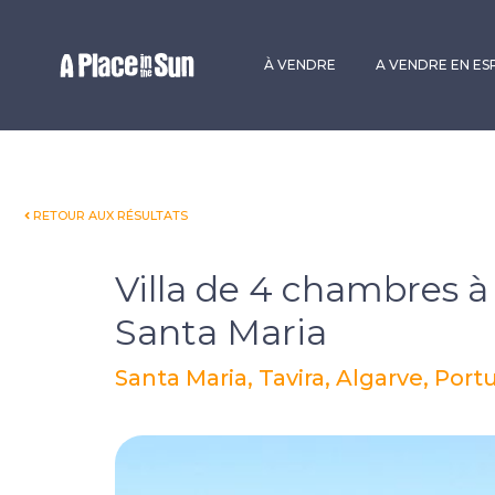
Premium
New development
À VENDRE
A VENDRE EN E
RETOUR AUX RÉSULTATS
Villa de 4 chambres à
Santa Maria
Santa Maria, Tavira, Algarve, Port