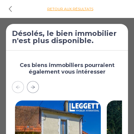
RETOUR AUX RÉSULTATS
€49 600
Maison de 3
Désolés, le bien immobilier
n'est plus disponible.
[£43 179]
chambres à vendre
à Saint-Dizier-
Masbaraud
Ces biens immobiliers pourraient
Saint-Dizier-Masbaraud,
également vous intéresser
Creuse, Limousin, France
Plus
AFFICHER SUR LA CARTE