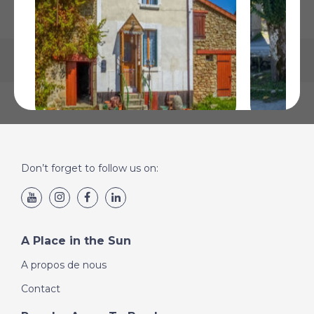
La carte peut ne pas indiquer l'emplacement exact
Saint-Germain-Beaupré, Creuse
Saint-Geo
€39 600
€46 600
Don’t forget to follow us on:
Plus de Détails
Plus de Détai
A Place in the Sun
A propos de nous
Contact