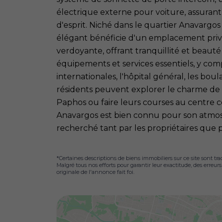
électrique externe pour voiture, assurant 
d'esprit. Niché dans le quartier Anavargo
élégant bénéficie d'un emplacement priv
verdoyante, offrant tranquillité et beauté 
équipements et services essentiels, y comp
internationales, l'hôpital général, les bou
résidents peuvent explorer le charme de la
Paphos ou faire leurs courses au centre
Anavargos est bien connu pour son atmosph
recherché tant par les propriétaires que pa
*Certaines descriptions de biens immobiliers sur ce site sont tra
Malgré tous nos efforts pour garantir leur exactitude, des erreur
originale de l'annonce fait foi.