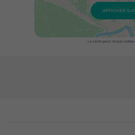
AFFICHER SU
La carte peut ne pas indiq