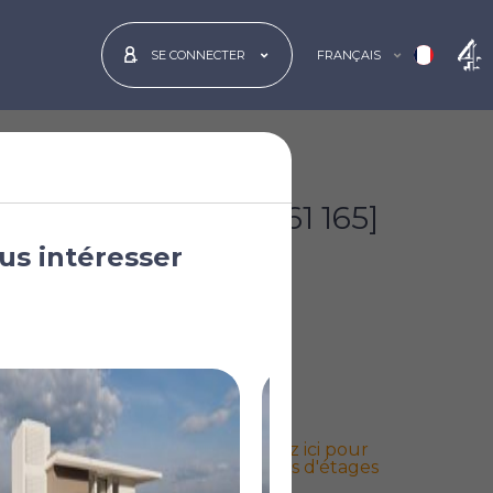
FRANÇAIS
SE CONNECTER
€300 000
[£261 165]
us intéresser
Cliquez ici pour
les plans d'étages