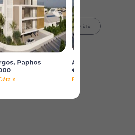
IMPRIMER LES DÉTAILS DE LA PROPRIÉTÉ
rgos, Paphos
Anavargos, Paphos
000
€270 000
Détails
Plus de Détails