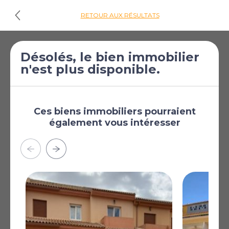
RETOUR AUX RÉSULTATS
€223 000
Maison de ville de 3
Désolés, le bien immobilier
n'est plus disponible.
[£194 132]
chambres à vendre
à Cox
Cox, Alicante, Région de
Valence, Espagne
Ces biens immobiliers pourraient
également vous intéresser
Plus
AFFICHER SUR LA CARTE
La carte peut ne pas indiquer l'emplacement exact