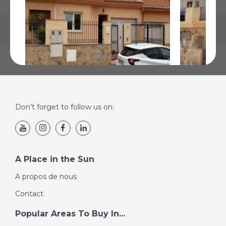
Pinoso, Alicante
Orihuela C
Don’t forget to follow us on:
€175 000
€189 260
Plus de Détails
Plus de Détai
A Place in the Sun
A propos de nous
Contact
Popular Areas To Buy In...