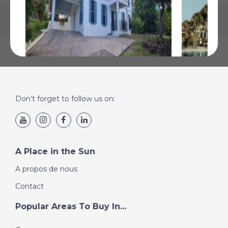
Don’t forget to follow us on:
Sainte Lucie
Sainte Luc
€557 496
€479 447
Plus de Détails
Plus de Détai
A Place in the Sun
A propos de nous
Contact
Popular Areas To Buy In...