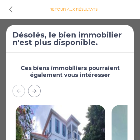
RETOUR AUX RÉSULTATS
€635 324
Villa de 5 chambres
Désolés, le bien immobilier
n'est plus disponible.
[$740 741]
à vendre à Sainte
Lucie
Sainte Lucie
Ces biens immobiliers pourraient
également vous intéresser
Plus
AFFICHER SUR LA CARTE
La carte peut ne pas indiquer l'emplacement exact