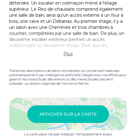
détendre. Un escalier en colimaçon mène à l'étage
supérieur. Le Rez-de-chaussée comprend également
une salle de bain, ainsi qu'un accès externe à un four à
bois, une cave et un Débarras. Au premier étage, il y a
un salon avec une Cheminée et trois chambres à
coucher, complétées par une salle de bain. De plus, un
deuxième escalier extérieur permet un accès
indépendant au deuxième étage. Bien que les
bâtiments aient été partiellement restaurés, une
Plus
certaine modernisation est nécessaire pour réaliser
pleinement leur potentiel. Devant le Maison principal se
trouve un Piscine et deux dépendances séparées. La
*Certaines descriptions de biens immobiliers sur ce site sont traduites
automatiquement par intelligence artificielle. Malgré tous nos efforts pour
première est une ancienne cabane agricole de 76
garantir leur exactitude, des erreurs ou des inexactitudes peuvent
mètres carrés, divisée en une salle Appartement de
subsister. La version originale de l'annonce fait foi.
deux pièces (salon/cuisine, chambre à coucher, salle de
bain) et cinq salles de stockage. La deuxième annexe
est un bâtiment de 22 mètres carrés qui comprend un
Garage, une salle de bain et une cave. Cette maison est
une solution idéale pour ceux qui souhaitent vivre dans
AFFICHER SUR LA CARTE
un environnement paisible et panoramique tout en
bénéficiant des services à proximité. Avec quelques
rénovations, la propriété a un grand potentiel pour
La carte peut ne pas indiquer l'emplacement exact