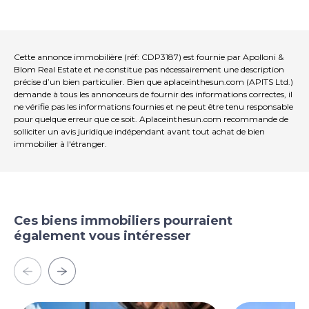
devenir une charmante résidence privée ou Résidence
secondaire. PROPERTÉ RÉF: CDP3187Location: Città
della Pieve, Province: Perugia, Région: OmbrieType: 217
m2/2335 m2 ancienne ferme traditionnelle en pierre de
deux étages avec 2 annexes (98 m2/1054 m2)
Cette annonce immobilière (réf: CDP3187) est fournie par Apolloni &
comprenant un hôte d'une chambre Appartement, 1
Blom Real Estate et ne constitue pas nécessairement une description
précise d’un bien particulier. Bien que aplaceinthesun.com (APITS Ltd.)
Garage, 1 cave, et des pièces utilisées comme dépôt et
demande à tous les annonceurs de fournir des informations correctes, il
entrepôtConditions: partiellement restauré, nécessitant
ne vérifie pas les informations fournies et ne peut être tenu responsable
une mise à jourTerre/Jardin: 4120 m2/44347 m2/1 acres
pour quelque erreur que ce soit. Aplaceinthesun.com recommande de
avec des arbres matures et 7 oliviers dans un salon
solliciter un avis juridique indépendant avant tout achat de bien
completTerrace/Bathroom/Balcon: 34.75 m2/589 m2
immobilier à l'étranger.
XYZ16YZYZYZYZYZS piscine: 72 m2/775 m2 y compris
un poêne de rangement technique: 25 m2
xYZYZYZYZYZYZYZYZYZYZ L'emplacement, pour des
raisons de confidentialité, est approximatif. Veuillez
noter que toutes les mesures citées sont
Ces biens immobiliers pourraient
approximatives: GApolloni & Blom RE procède à une
également vous intéresser
vérification technique avec le technicien du propriétaire
afin d'avoir un rapport complet sur l'état de la
technique urbaine et cadastrale de chaque bien. La
diligence raisonnable peut être demandée par des
clients qui manifestent un fort intérêt pour le bien