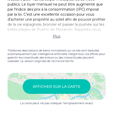
publics. Le loyer mensuel ne peut être augmenté que
par l'indice des prix à la consommation (IPC) imposé
par la loi. C'est une excellente occasion pour vous
d'acheter une propriété au soleil afin de pouvoir profiter
de la vie espagnole, bronzer et passer la journée sur les
belles plages de Puerto de Mazarrón. Rappelez-vous,
cette propriété serait une grande location
Plus
Investissement que l'emplacement du Appartement
est Proche de la plage et tous les équipements Autre.
Les plages de Mazarrón sont certifiées avec le Q pour
*Certaines descriptions de biens immobiliers sur ce site sont traduites
automatiquement par intelligence artificielle. Malgré tous nos efforts pour
la qualité des plages suivantes: plage de Bahía, plage
garantir leur exactitude, des erreurs ou des inexactitudes peuvent
de Bolnuevo, plage de Castellar, plage de Nares et
subsister. La version originale de l'annonce fait foi.
plage de Rihuete.
AFFICHER SUR LA CARTE
La carte peut ne pas indiquer l'emplacement exact