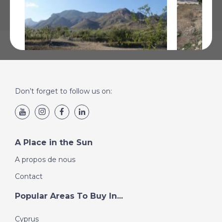
Don’t forget to follow us on:
Alicante, Région de Valence
Salinas, A
€30 000
€26 995
Plus de Détails
Plus de Détai
A Place in the Sun
A propos de nous
Contact
Popular Areas To Buy In...
Cyprus