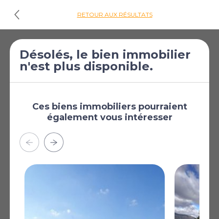
RETOUR AUX RÉSULTATS
€59 995
Commercial à
Désolés, le bien immobilier
n'est plus disponible.
[£52 229]
vendre à Algorfa
Algorfa, Alicante, Région
de Valence, Espagne
Ces biens immobiliers pourraient
Plus
également vous intéresser
AFFICHER SUR LA CARTE
La carte peut ne pas indiquer l'emplacement exact