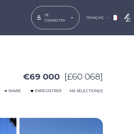
SE
FRANÇAIS
CONNECTER
€69 000
[£60 068]
SHARE
ENREGISTRER
MA SÉLECTION
(0)