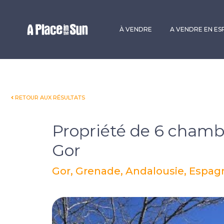
Premium
New development
À VENDRE
A VENDRE EN E
RETOUR AUX RÉSULTATS
Propriété de 6 chamb
Gor
Gor, Grenade, Andalousie, Espag