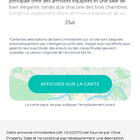
principale offre des armoires équipées et une salle de
bain élégante, tandis que chacune des trois chambres
bénéficie également d'une armoire équipée et de sa
propre salle de bain, assurant ainsi l'intimité et la
Plus
commodité. Un espace de bronzage et un jacuzzi
complètent le Jardin, créant un cadre idyllique pour se
détendre. Un Terrasse sur le toit offre des vues
*Certaines descriptions de biens immobiliers sur ce site sont traduites
automatiquement par intelligence artificielle. Malgré tous nos efforts pour
panoramiques encore plus. Le Villa est équipé de
garantir leur exactitude, des erreurs ou des inexactitudes peuvent
fonctionnalités modernes, notamment Climatisation,
subsister. La version originale de l'annonce fait foi.
Double vitrage, électricité solaire, système d'irrigation
automatique, services réseau et Internet. Avec son
emplacement imbattable, son design merveilleux et
ses systèmes efficaces, ce Villa est une maison ou une
retraite de vacances parfaite.
AFFICHER SUR LA CARTE
La carte peut ne pas indiquer l'emplacement exact
Cette annonce immobilière (réf: OLV2070) est fournie par Olive
Property Sales et ne constitue pas nécessairement une description