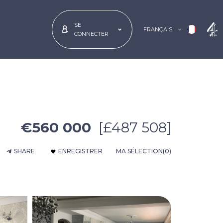
SE
FRANÇAIS
CONNECTER
€560 000
[£487 508]
SHARE
ENREGISTRER
MA SÉLECTION
(0)